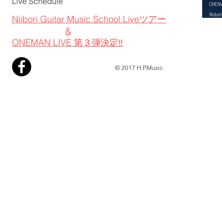
Live​ Schedule
Niibori Guitar Music School Liveツアー
&
ONEMAN LIVE 第３弾決定‼
© 2017 H.P.Music