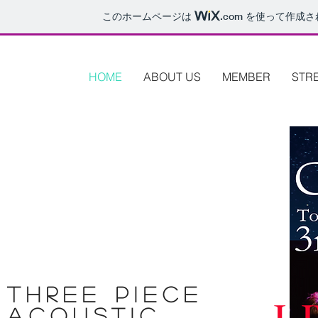
このホームページは
.com
を使って作成さ
HOME
ABOUT US
MEMBER
STR
three piece
acoustic