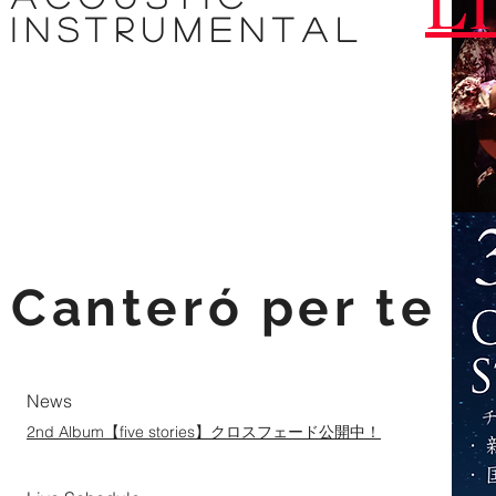
L
instrumental
Canteró
per te
​News
2nd Album【five stories】クロスフェード公開中！